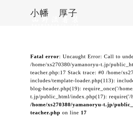
Skip
小幡 厚子
to
content
Fatal error
: Uncaught Error: Call to und
/home/xs270380/yamanoryu-t.jp/public_h
teacher.php:17 Stack trace: #0 /home/xs
includes/template-loader.php(113): inclu
blog-header.php(19): require_once('/hom
t.jp/public_html/index.php(17): require('
/home/xs270380/yamanoryu-t.jp/public
teacher.php
on line
17