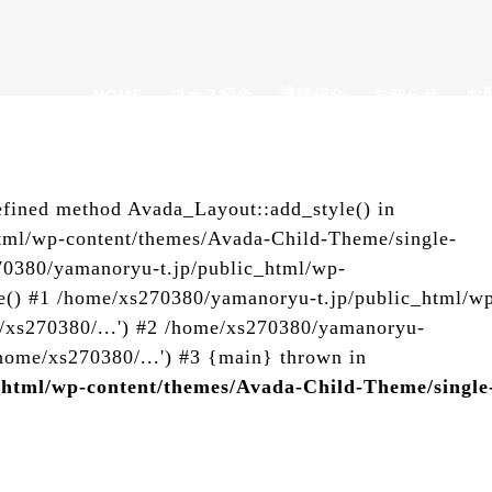
HOME
コース紹介
講師紹介
お知らせ
お
efined method Avada_Layout::add_style() in
tml/wp-content/themes/Avada-Child-Theme/single-
270380/yamanoryu-t.jp/public_html/wp-
de() #1 /home/xs270380/yamanoryu-t.jp/public_html/w
e/xs270380/...') #2 /home/xs270380/yamanoryu-
/home/xs270380/...') #3 {main} thrown in
_html/wp-content/themes/Avada-Child-Theme/single