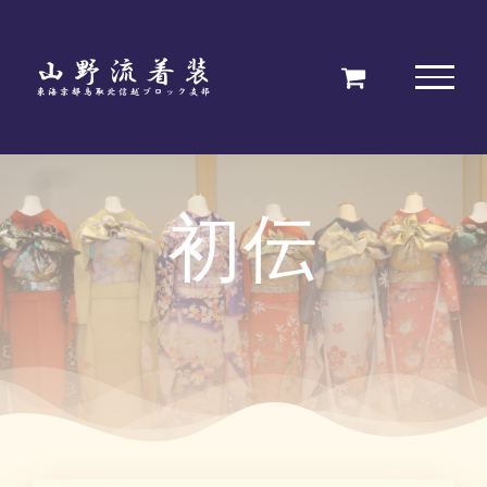
Skip
to
content
初伝